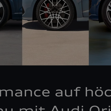
rmance auf hö
au mit Audi Ori