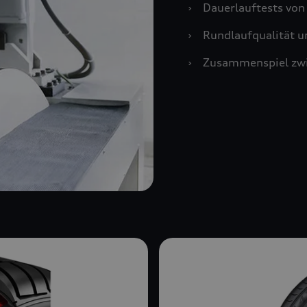
›
Dauerlauftests vo
›
Rundlaufqualität u
›
Zusammenspiel zwi