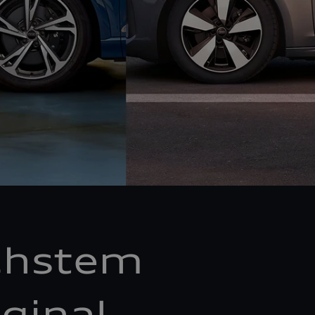
chstem
ginal