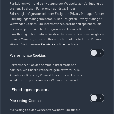
Funktionen während der Nutzung der Webseite zur Verfügung zu
Service
stellen. Zu diesen Funktionen gehört z. B. der
Geschlossen
,
öffnet am
Dienstag 07:30
Fahrzeugkonfigurator oder der Ensighten Privacy Manager (unser
Einwilligungsmanagementtool). Der Ensighten Privacy Manager
verwendet Cookies, um Informationen darüber zu speichern, ob
Teile- & Zubehörverkauf
und wenn ja, für welche Kategorien von Cookies Benutzer ihre
Geschlossen
,
öffnet am
Dienstag 07:30
Einwilligung erteilt haben. Weitere Informationen zum Ensighten
Privacy Manager, sowie zu Ihren Rechten als betroffene Person
können Sie in unserer
Cookie Richtlinie
nachlesen.
Bitte beachten Sie, dass außerhalb der gesetzlichen
Öffnungszeiten keine Beratung, kein Verkauf, keine
Performance Cookies
Besichtigung und keine Probefahrt erfolgen kann.
Performance Cookies sammeln Informationen
darüber, wie unsere Webseite genutzt wird (z. B.
Anzahl der Besuche, Verweildauer). Diese Cookies
werden zur Optimierung der Webseite verwendet.
Einstellungen anpassen
Marketing Cookies
Marketing Cookies werden verwendet, um für die