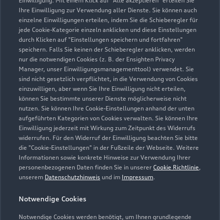
Einwilligung. Mit einem Klick auf "Alle akzeptieren" erteilen Sie
Ihre Einwilligung zur Verwendung aller Dienste. Sie können auch
einzelne Einwilligungen erteilen, indem Sie die Schieberegler für
Friedrichstraße 57
jede Cookie-Kategorie einzeln anklicken und diese Einstellungen
54516 Wittlich
durch Klicken auf "Einstellungen speichern und fortfahren"
speichern. Falls Sie keinen der Schieberegler anklicken, werden
nur die notwendigen Cookies (z. B. der Ensighten Privacy
06571 97000
Manager, unser Einwilligungsmanagementtool) verwendet. Sie
sind nicht gesetzlich verpflichtet, in die Verwendung von Cookies
info@autohaus-kuhlo.de
einzuwilligen, aber wenn Sie Ihre Einwilligung nicht erteilen,
können Sie bestimmte unserer Dienste möglicherweise nicht
nutzen. Sie können Ihre Cookie-Einstellungen anhand der unten
Kontaktdaten herunterladen
aufgeführten Kategorien von Cookies verwalten. Sie können Ihre
Einwilligung jederzeit mit Wirkung zum Zeitpunkt des Widerrufs
widerrufen. Für den Widerruf der Einwilligung beachten Sie bitte
die "Cookie-Einstellungen" in der Fußzeile der Webseite. Weitere
Öffnungszeiten
Informationen sowie konkrete Hinweise zur Verwendung Ihrer
personenbezogenen Daten finden Sie in unserer
Cookie Richtlinie
,
unserem
Datenschutzhinweis
und im
Impressum
.
Verkauf
Notwendige Cookies
Geschlossen
,
öffnet am
Dienstag 08:00
Notwendige Cookies werden benötigt, um Ihnen grundlegende